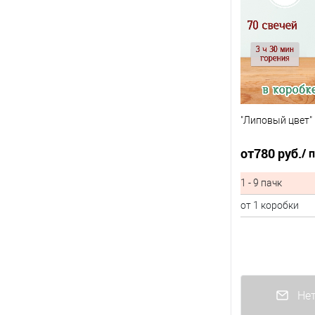
"Липовый цвет" 
от
780 руб.
/ 
1 - 9 пачк
от 1 коробки
Нет