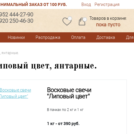
НИМАЛЬНЫЙ ЗАКАЗ ОТ 100 РУБ.
Вход
Регистрация
 952 444-27-90
Товаров в корзине:
0
 920 250-46-30
0
пока пусто
Новинки
Распродажа
Оплата
Доставка
Для
 янтарные.
иповый цвет, янтарные.
Восковые свечи
"Липовый цвет"
В пачках по 2 кг и 1 кг
1 кг - от 390 руб.