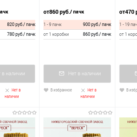
от
860 руб.
от
470 
пачк
/ пачк
820 руб.
/ пачк
1 - 9 пачк
900 руб.
/ пачк
1 - 19 па
780 руб.
/ пачк
от 1 коробки
860 руб.
/ пачк
от 1 кор
 в наличии
Нет в наличии
Нет в
В избранное
Нет в
В изб
наличии
наличии