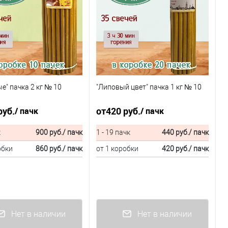
е" пачка 2 кг № 10
"Липовый цвет" пачка 1 кг № 10
руб.
от
420 руб.
/ пачк
/ пачк
к
900 руб.
/ пачк
1 - 19 пачк
440 руб.
/ пачк
обки
860 руб.
/ пачк
от 1 коробки
420 руб.
/ пачк
Нет в наличии
Нет в наличии