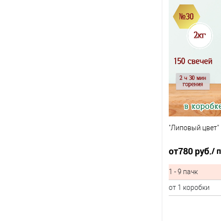
"Липовый цвет" 
от
780 руб.
/ 
1 - 9 пачк
от 1 коробки