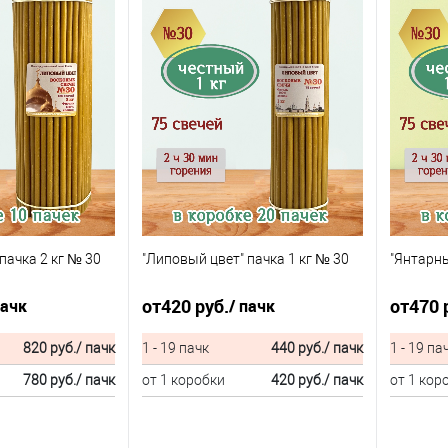
пачка 2 кг № 30
"Липовый цвет" пачка 1 кг № 30
"Янтарны
от
420 руб.
от
470 
пачк
/ пачк
820 руб.
/ пачк
1 - 19 пачк
440 руб.
/ пачк
1 - 19 па
780 руб.
/ пачк
от 1 коробки
420 руб.
/ пачк
от 1 кор