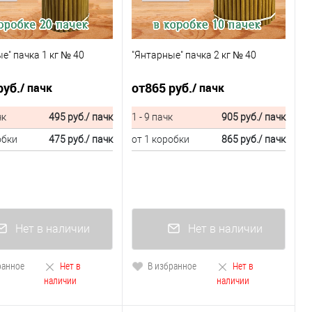
е" пачка 1 кг № 40
"Янтарные" пачка 2 кг № 40
руб.
от
865 руб.
/ пачк
/ пачк
чк
495 руб.
/ пачк
1 - 9 пачк
905 руб.
/ пачк
обки
475 руб.
/ пачк
от 1 коробки
865 руб.
/ пачк
Нет в наличии
Нет в наличии
ранное
Нет в
В избранное
Нет в
наличии
наличии