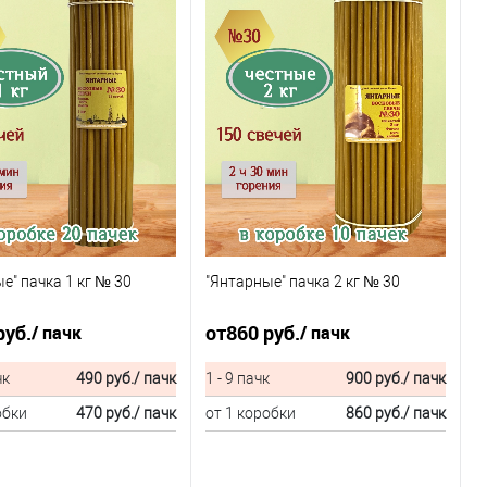
е" пачка 1 кг № 30
"Янтарные" пачка 2 кг № 30
руб.
от
860 руб.
/ пачк
/ пачк
чк
490 руб.
/ пачк
1 - 9 пачк
900 руб.
/ пачк
обки
470 руб.
/ пачк
от 1 коробки
860 руб.
/ пачк