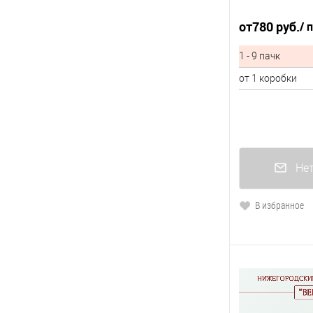
от
780 руб.
/ 
1 - 9 пачк
от 1 коробки
Нет
В избранное