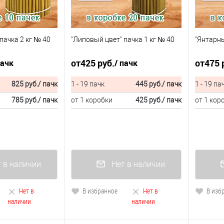
пачка 2 кг № 40
"Липовый цвет" пачка 1 кг № 40
"Янтарны
от
425 руб.
от
475 
пачк
/ пачк
825 руб.
/ пачк
1 - 19 пачк
445 руб.
/ пачк
1 - 19 па
785 руб.
/ пачк
от 1 коробки
425 руб.
/ пачк
от 1 кор
 в наличии
Нет в наличии
Нет в
В избранное
Нет в
В изб
наличии
наличии