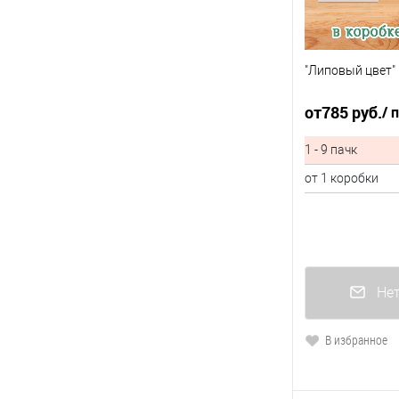
"Липовый цвет" 
от
785 руб.
/ 
1 - 9 пачк
от 1 коробки
Нет
В избранное