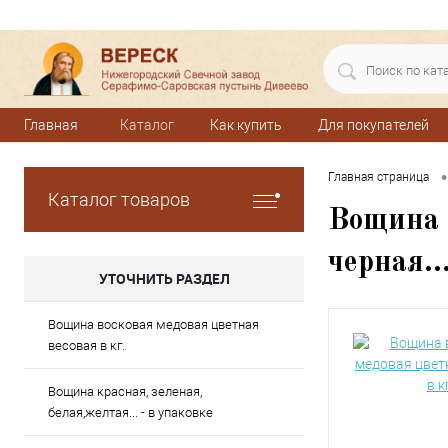
Главная
Каталог
Как купить
Для покупателей
•
Главная страница
Каталог товаров
Вощина в
черная..
УТОЧНИТЬ РАЗДЕЛ
Вощина восковая медовая цветная
весовая в кг.
Вощина красная, зеленая,
белая,желтая... - в упаковке