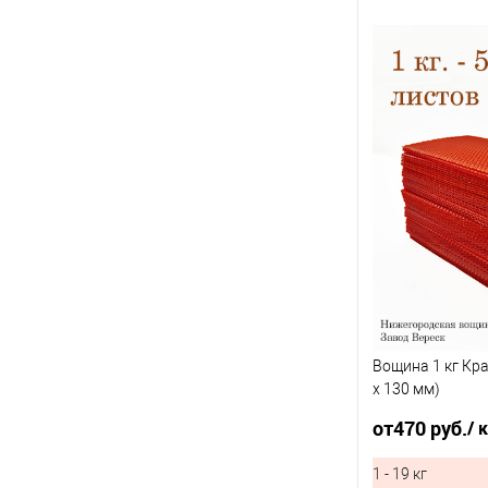
Вощина 1 кг Кр
x 130 мм)
от
470 руб.
/ 
1 - 19 кг