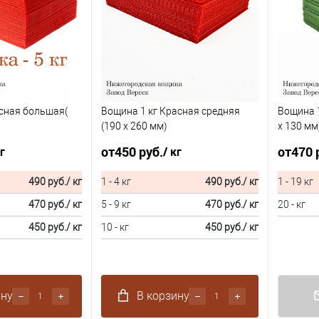
сная большая(
Вощина 1 кг Красная средняя
Вощина 1
(190 x 260 мм)
x 130 мм
от
450 руб.
от
470 
кг
/ кг
490 руб.
/ кг
1 - 4 кг
490 руб.
/ кг
1 - 19 кг
470 руб.
/ кг
5 - 9 кг
470 руб.
/ кг
20 - кг
450 руб.
/ кг
10 - кг
450 руб.
/ кг
ину
В корзину