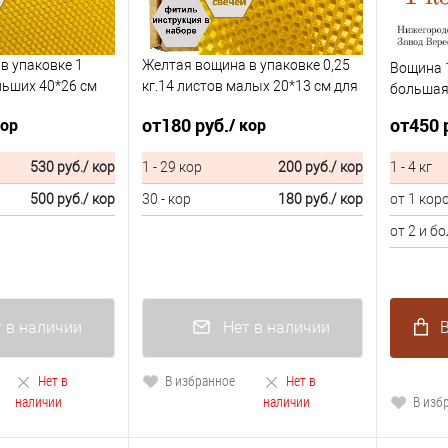
в упаковке 1
Желтая вощина в упаковке 0,25
Вощина 
льших 40*26 см
кг.14 листов малых 20*13 см для
большая(
свечей
от
180 руб.
от
450 
кор
/ кор
530 руб.
/ кор
1 - 29 кор
200 руб.
/ кор
1 - 4 кг
500 руб.
/ кор
30 - кор
180 руб.
/ кор
от 1 кор
от 2 и бо
 в наличии
Нет в наличии
В
Нет в
В избранное
Нет в
наличии
наличии
В изб