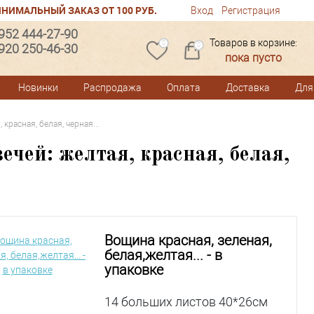
НИМАЛЬНЫЙ ЗАКАЗ ОТ 100 РУБ.
Вход
Регистрация
 952 444-27-90
Товаров в корзине:
0
 920 250-46-30
0
пока пусто
Новинки
Распродажа
Оплата
Доставка
Для
красная, белая, черная...
ечей: желтая, красная, белая,
Вощина красная, зеленая,
белая,желтая... - в
упаковке
14 больших листов 40*26см