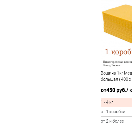
Вощина 1кг Ме
большая ( 400 x
от
450 руб.
/ 
1 - 4 кг
от 1 коробки
от 2 и более