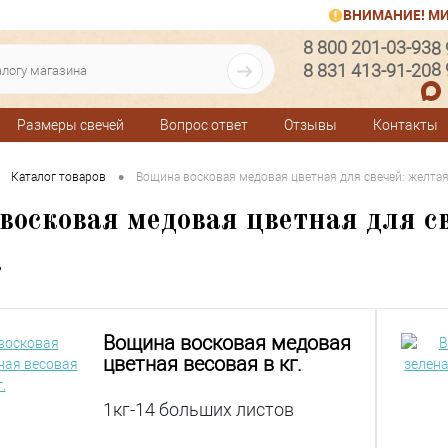
ВНИМАНИЕ! МИ
8 800 201-03-93
8
8
8 831 413-91-20
Размеры свечей
Вопрос ответ
Отзывы
Контакты
•
Каталог товаров
Вощина восковая медовая цветная для свечей: желтая, 
осковая медовая цветная для св
.
Вощина восковая медовая
цветная весовая в кг.
1кг-14 больших листов