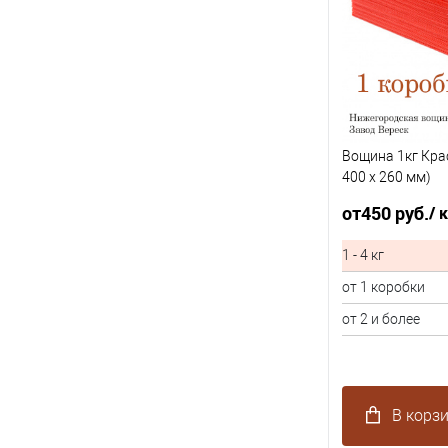
Вощина 1кг Кра
400 x 260 мм)
от
450 руб.
/ 
1 - 4 кг
от 1 коробки
от 2 и более
В корз