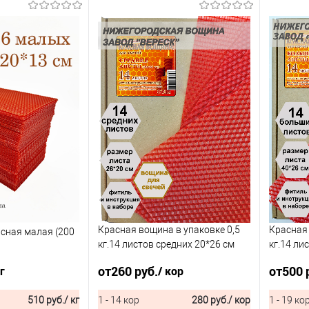
Красная вощина в упаковке 0,5
Красная 
асная малая (200
кг.14 листов средних 20*26 см
кг.14 ли
для свечей
для свеч
от
260 руб.
от
500 
кг
/ кор
510 руб.
/ кг
1 - 14 кор
280 руб.
/ кор
1 - 19 ко