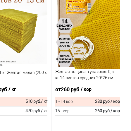
Желтая вощина в упаковке 0,5
 кг Желтая малая (200 x
кг.14 листов средних 20*26 см
для свечей
руб.
от
260 руб.
/ кг
/ кор
510 руб.
/ кг
1 - 14 кор
280 руб.
/ кор
470 руб.
/ кг
15 - кор
260 руб.
/ кор