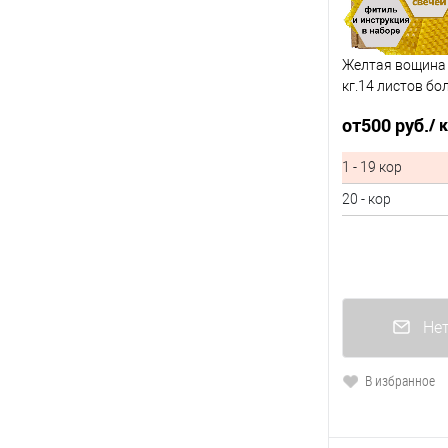
Желтая вощина 
кг.14 листов бо
для свечей
от
500 руб.
/ 
1 - 19 кор
20 - кор
Нет
В избранное