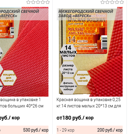
вощина в упаковке 1
Красная вощина в упаковке 0,25
стов больших 40*26 см
кг.14 листов малых 20*13 см для
ей
свечей
руб.
от
180 руб.
/ кор
/ кор
р
530 руб.
/ кор
1 - 29 кор
200 руб.
/ кор