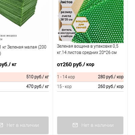
Зеленая вощина в упаковке 0,5
 кг Зеленая малая (200
кг.14 листов средних 20*26 см
)
для свечей
руб.
от
260 руб.
/ кг
/ кор
510 руб.
/ кг
1 - 14 кор
280 руб.
/ кор
470 руб.
/ кг
15 - кор
260 руб.
/ кор
Нет в наличии
Нет в наличии