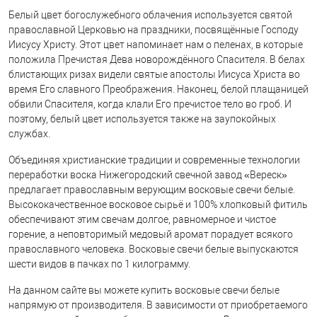
Белый цвет богослужебного облачения используется святой
православной Церковью на праздники, посвящённые Господу
Иисусу Христу. Этот цвет напоминает нам о пеленах, в которые
положила Пречистая Дева новорождённого Спасителя. В белах
блистающих ризах видели святые апостолы Иисуса Христа во
время Его славного Преображения. Наконец, белой плащаницей
обвили Спасителя, когда клали Его пречистое тело во гроб. И
поэтому, белый цвет используется также на заупокойных
службах.
Объединяя христианские традиции и современные технологии
переработки воска Нижегородский свечной завод «Вереск»
предлагает православным верующим восковые свечи белые.
Высококачественное восковое сырьё и 100% хлопковый фитиль
обеспечивают этим свечам долгое, равномерное и чистое
горение, а неповторимый медовый аромат порадует всякого
православного человека. Восковые свечи белые выпускаются
шести видов в пачках по 1 килограмму.
На данном сайте вы можете купить восковые свечи белые
напрямую от производителя. В зависимости от приобретаемого