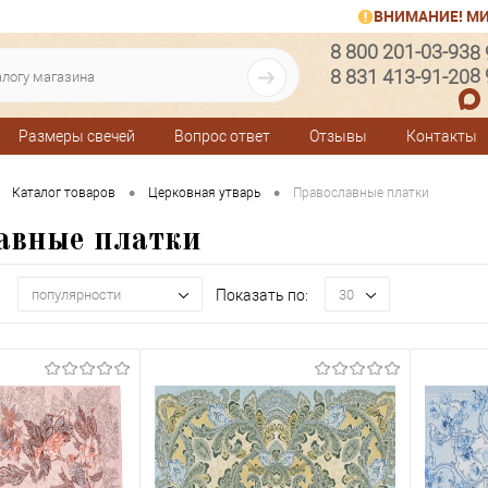
ВНИМАНИЕ! МИ
8 800 201-03-93
8
8
8 831 413-91-20
Размеры свечей
Вопрос ответ
Отзывы
Контакты
•
•
Каталог товаров
Церковная утварь
Православные платки
авные платки
:
Показать по:
популярности
30