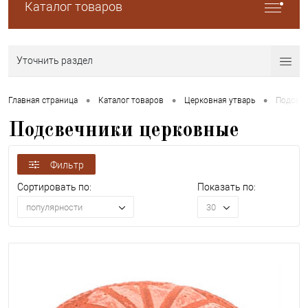
Каталог товаров
Уточнить раздел
•
•
•
Главная страница
Каталог товаров
Церковная утварь
Подсвеч
Подсвечники церковные
Фильтр
Сортировать по:
Показать по:
популярности
30