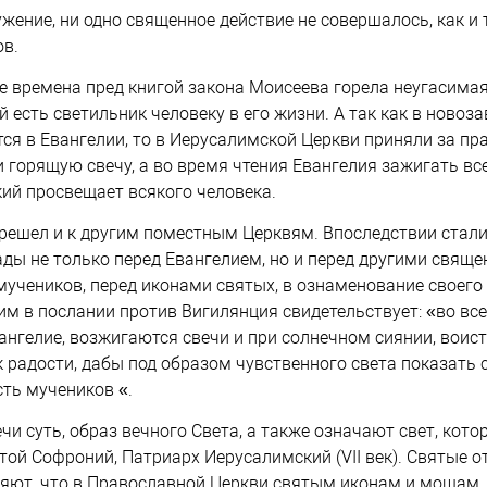
жение, ни одно священное действие не совершалось, как и 
ов.
е времена пред книгой закона Моисеева горела неугасимая
 есть светильник человеку в его жизни. А так как в новоз
ся в Евангелии, то в Иерусалимской Церкви приняли за п
 горящую свечу, а во время чтения Евангелия зажигать все
кий просвещает всякого человека.
решел и к другим поместным Церквям. Впоследствии стали
ды не только перед Евангелием, но и перед другими свящ
мучеников, перед иконами святых, в ознаменование своего
им в послании против Вигилянция свидетельствует: «во все
вангелие, возжигаются свечи и при солнечном сиянии, воис
ак радости, дабы под образом чувственного света показать
сть мучеников «.
чи суть, образ вечного Света, а также означают свет, кот
ятой Софроний, Патриарх Иерусалимский (VII век). Святые о
яют, что в Православной Церкви святым иконам и мощам, 