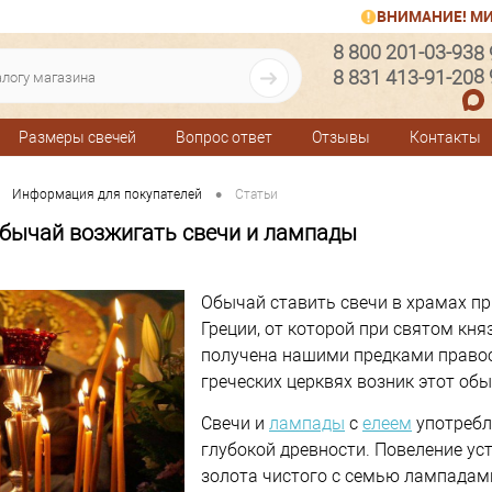
ВНИМАНИЕ! МИ
8 800 201-03-93
8
8
8 831 413-91-20
Размеры свечей
Вопрос ответ
Отзывы
Контакты
•
Информация для покупателей
Статьи
обычай возжигать свечи и лампады
Обычай ставить свечи в храмах п
Греции, от которой при святом кн
получена нашими предками правос
греческих церквях возник этот обы
Свечи и
лампады
с
елеем
употребл
глубокой древности. Повеление ус
золота чистого с семью лампадами