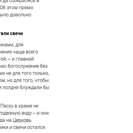
огда собирались в
 Об этом прямо
 было довольно
гали свечи
иками, для
жения чаще всего
ой, – и главной
нас богослужение без
их не для того только,
м; но для того, чтобы
ди полдня блуждали бы
 Пасху в храме не
лодезную воду – и они
гда на
Церковь
ики и свечи остался.