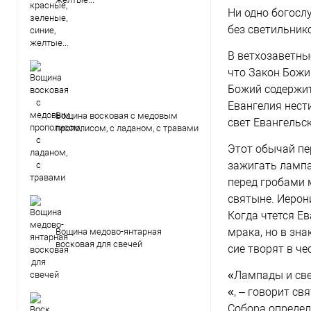
Ни одно богослу
без светильник
В ветхозаветны
что Закон Божий
Божий содержит
Евангелия нести
Вощина восковая с медовым
свет Евангельс
прополисом, с ладаном, с травами
Этот обычай пе
зажигать лампа
перед гробами 
святыне. Иерон
Когда чтется Е
мрака, но в зн
Вощина медово-янтарная
восковая для свечей
сие творят в че
«Лампады и све
«, – говорит св
Собора определ