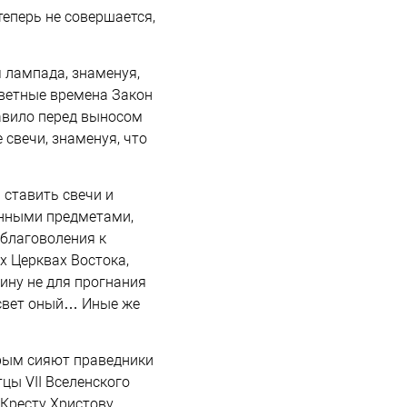
теперь не совершается,
 лампада, знаменуя,
аветные времена Закон
равило перед выносом
 свечи, знаменуя, что
 ставить свечи и
енными предметами,
 благоволения к
х Церквах Востока,
тину не для прогнания
 свет оный… Иные же
орым сияют праведники
тцы VII Вселенского
Кресту Христову,