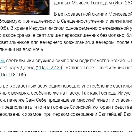
данных Моисею Господом (
Исх. 25
В ветхозаветной скинии Моисеево
обходимую принадлежность Священнослужения и зажигалис
0:8
). В храме Иерусалимском одновременно с ежедневной у
 дворе храма, в святилище первосвященник безмолвно, б
светильников для вечернего возжигания, а вечером, после
льники на всю ночь.
ды
, светильники служили символом водительства Божия. «Т
ает царь Давид (
2Цар. 22:29
). «Слово Твое – светильник но
(
Пс.118:105
).
а ветхозаветных верующих перешло употребление светильн
ных вечерях, особенно же на Пасху. Так как Господь Иисус 
я, паче же Сам Себе предаяше за мирский живот и спасен
 предполагать, что и в горнице Сионской, которая предста
вославных храмов, при первом совершении Святейшей Евха