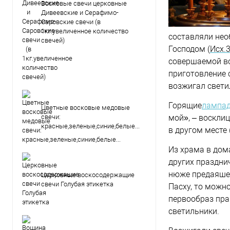
Восковые свечи церковные
Дивеевские и Серафимо-
Саровские свечи (в
1кг.увеличенное количество
составляли не
свечей)
Господом (
Исх.3
совершаемой во
приготовление 
возжигал свети
Горящие
лампа
Цветные восковые медовые
свечи:
мой», – восклиц
красные,зеленые,синие,белые...
в другом месте 
Из храма в дом
других празднич
нюже предаяшес
Церковные воскосодержащие
свечи Голубая этикетка
Пасху, то можно
первообраз пра
светильники.