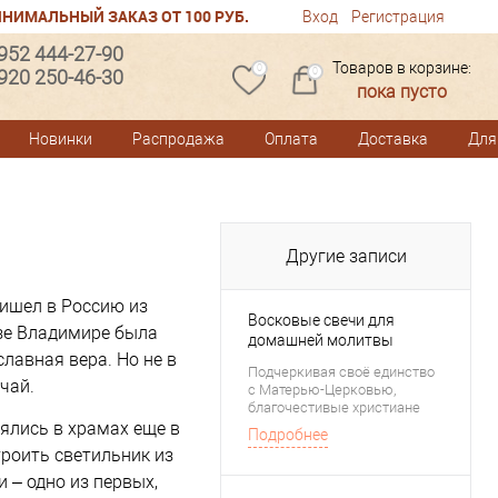
НИМАЛЬНЫЙ ЗАКАЗ ОТ 100 РУБ.
Вход
Регистрация
 952 444-27-90
Товаров в корзине:
0
 920 250-46-30
0
пока пусто
Новинки
Распродажа
Оплата
Доставка
Для
Другие записи
ришел в Россию из
Восковые свечи для
язе Владимире была
домашней молитвы
лавная вера. Но не в
Подчеркивая своё единство
чай.
с Матерью-Церковью,
благочестивые христиане
имеют обычай возжигать
ялись в храмах еще в
Подробнее
лампады и свечи не только в
троить светильник из
храме, но и для домашней
молитвы. Преподобный
 – одно из первых,
батюшка Серафим