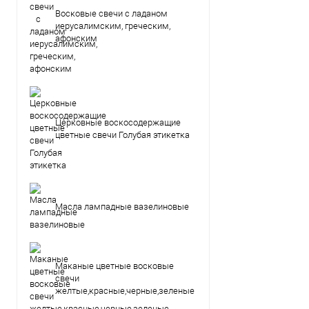
Восковые свечи с ладаном
иерусалимским, греческим,
афонским
Церковные воскосодержащие
цветные свечи Голубая этикетка
Масла лампадные вазелиновые
Маканые цветные восковые
свечи
желтые,красные,черные,зеленые