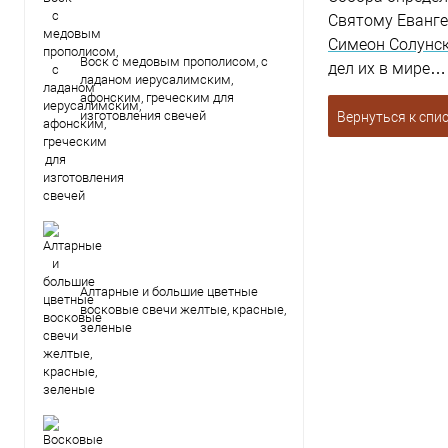
Святому Еванг
Симеон Солунс
Воск с медовым прополисом, с
дел их в мире…
ладаном иерусалимским,
афонским, греческим для
изготовления свечей
Вернуться к спи
Алтарные и большие цветные
восковые свечи желтые, красные,
зеленые