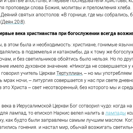
и и святые апостолы, и первые последователи Христовы, к
ля проповеди слова Божия, молитвы и преломления хлеба.
е Деяний святых апостолов: «В горнице, где мы собрались,
(
Деян.20:8
).
первые века христианства при богослужении всегда возжи
ы, в этом была и необходимость: христиане, гонимые язычн
далялись в подземелья и катакомбы, да к тому же богослу
чам, и без светильников обойтись было нельзя. Но по друг
ение имело духовное значение. «Никогда не совершается у 
– говорил учитель Церкви
Тертуллиан
, – но мы употребляем 
 мрак ночи, – литургия совершается у нас при свете дневно
з это Христа – свет несотворенный, без которого мы и сре
 века в Иерусалимской Церкви Бог сотворил чудо: когда на
 для лампад, то епископ Наркис велел налить в
лампады
ко
ху, как будто были заправлены самым лучшим маслом. Ко
атились гонения. и настал мир, обычай возжигать светильн