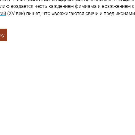
елию воздается честь каждением фимиама и возжжением с
кий
(XV век) пишет, что «возжигаются свечи и пред иконами
ску