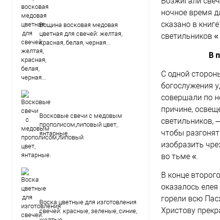
Возжигали свеч
ночное время д
сказано в книг
Вощина восковая медовая
цветная для свечей: желтая,
светильников « 
красная, белая, черная...
В 
С одной сторон
богослужения у
совершали по но
причине, освещ
Восковые свечи с медовым
светильников, 
прополисом,липовый цвет,
чтобы разгонять
янтарные.
изобразить чре
во тьме «.
В конце второго
оказалось елея
горели всю Пас
Воска цветные для изготовления
Христову прекр
свечей: красные, зеленые, синие,
желтые...